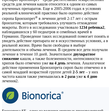
средств для лечения кашля относится к одним из самых
изученных препаратов. Еще в 2005-2006 годах в условиях
реальной клинической практики было оценено действие
®
сиропа Бронхипрет
в лечении детей 2-17 лет с острым
бронхитом, которым требовалось улучшить отхождение
мокроты. Всего в исследовании участвовало
1234 ребенка2
,
наблюдавшихся у 60 педиатров и семейных врачей в
Германии. Проведение таких исследований помогает понять и
увидеть действие препарата не в искусственных условиях, а в
реальной жизни. Врачи были свободны в выборе
длительности и объема лечения. В среднем все дети получали
лечение в течение 10 дней. Значительное
двухкратное
снижение
кашля, а также болезненности, интенсивности и
хрипов было отмечено уже
на 4 день
лечения. Аналогичное
действие применения Бронхипрета сироп было отмечено и в
самой младшей возрастной группе детей
2-5 лет
– у них
частота кашля также уменьшилась
в 2 раза
уже
к 4 дню
лечения2.
Бионорика SE - один из ведущих мировых производителей